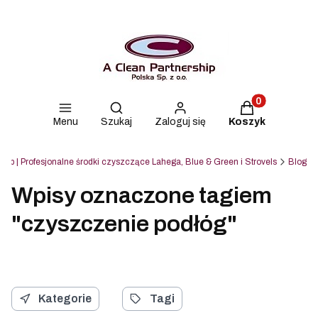
Produkty w kos
Otwórz wyszukiwarkę
Menu
Szukaj
Zaloguj się
Koszyk
ship | Profesjonalne środki czyszczące Lahega, Blue & Green i Strovels
Blog
Wpisy oznaczone tagiem
"czyszczenie podłóg"
Kategorie
Tagi