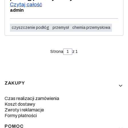
Czytaj całość
admin
czyszczenie podłóg
przemysł
chemia przemysłowa
Strona
z 1
Linki w stopce
ZAKUPY
Czas realizacji zamówienia
Koszt dostawy
Zwroty i reklamacje
Formy płatności
POMOC