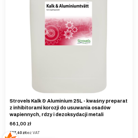
Strovels Kalk & Aluminium 25L - kwaśny preparat
z inhibitorami korozji do usuwania osadów
wapiennych, rdzy i dezoksydacji metali
Cena
661,00 zł
Cena
537,40 zł
bez VAT