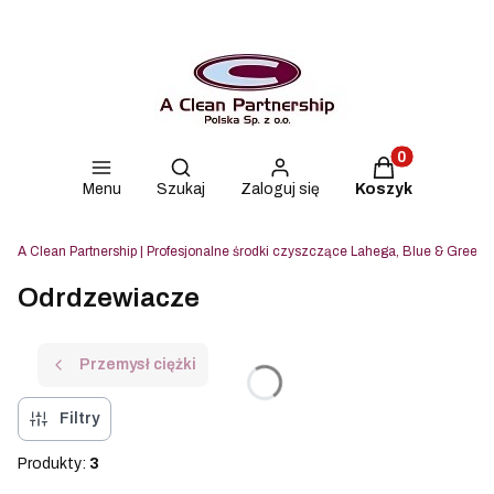
Produkty w kos
Otwórz wyszukiwarkę
Menu
Szukaj
Zaloguj się
Koszyk
A Clean Partnership | Profesjonalne środki czyszczące Lahega, Blue & Green i
Odrdzewiacze
Przemysł ciężki
Filtry
Produkty:
3