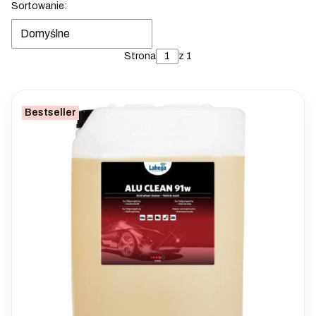
Lista produktów
Sortowanie:
Domyślne
Strona
z 1
Bestseller