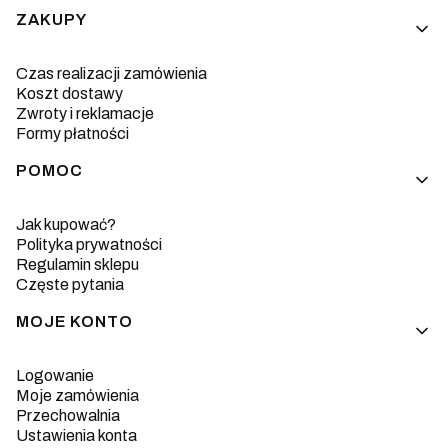
Linki w stopce
ZAKUPY
Czas realizacji zamówienia
Koszt dostawy
Zwroty i reklamacje
Formy płatności
POMOC
Jak kupować?
Polityka prywatności
Regulamin sklepu
Częste pytania
MOJE KONTO
Logowanie
Moje zamówienia
Przechowalnia
Ustawienia konta