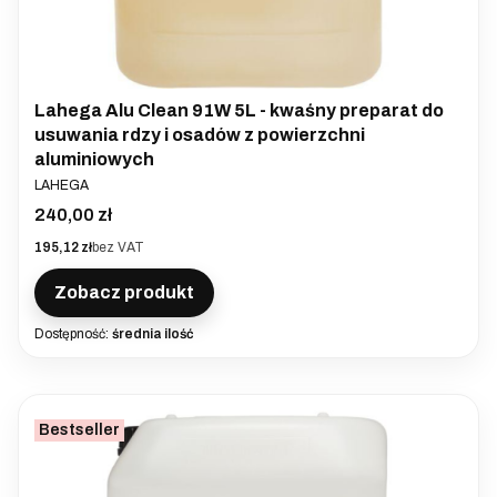
Lahega Alu Clean 91W 5L - kwaśny preparat do
usuwania rdzy i osadów z powierzchni
aluminiowych
PRODUCENT
LAHEGA
Cena
240,00 zł
Cena
195,12 zł
bez VAT
Zobacz produkt
Dostępność:
średnia ilość
Bestseller