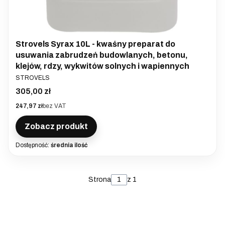
Strovels Syrax 10L - kwaśny preparat do
usuwania zabrudzeń budowlanych, betonu,
klejów, rdzy, wykwitów solnych i wapiennych
PRODUCENT
STROVELS
Cena
305,00 zł
Cena
247,97 zł
bez VAT
Zobacz produkt
Dostępność:
średnia ilość
Strona
z 1