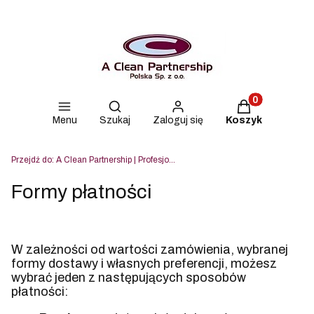
Produkty w kos
Otwórz wyszukiwarkę
Menu
Szukaj
Zaloguj się
Koszyk
Przejdź do:
A Clean Partnership | Profesjonalne środki czyszczące Lahega, Blue & Green i Strovels
Formy płatności
W zależności od wartości zamówienia, wybranej
formy dostawy i własnych preferencji, możesz
wybrać jeden z następujących sposobów
płatności: