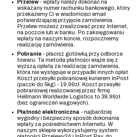
Przelew
- wpłaty należy dokonać na
wskazany numer rachunku bankowego, który
przekażemy Ci w wiadomości email
potwierdzającej przyjęcie zamówienia.
Przelew możesz zrealizować przez Internet,
na poczcie lub w banku. Po zaksięgowaniu
wpłaty na naszym koncie, rozpoczniemy
realizację zamówienia.
Pobranie
- płacisz gotówką przy odbiorze
towaru. Ta metoda płatności wiąże się z
wyższą opłatę za realizację zamówienia,
która nie występuje w przypadki innych opłat.
Koszt przesyłki pobraniowej kurierem InPost
(paczki do 5kg) - 19,99zł. Koszt przesyłki
pobraniowej realizowanej przez firmę
Hellmann Worldwide Logistics to 39,99zł
(bez ograniczeń wagowych).
Płatność elektroniczna
- najbardziej
wygodny i bezpieczny sposób dokonania
wpłaty za pośrednictwem Internetu. W
naszym sklepie wykorzystujemy system
płatności Przelewy24 i InPost Pay, do