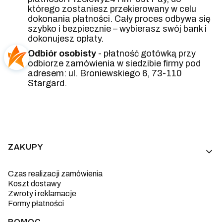
którego zostaniesz przekierowany w celu
dokonania płatności. Cały proces odbywa się
szybko i bezpiecznie – wybierasz swój bank i
dokonujesz opłaty.
Odbiór osobisty
- płatność gotówką przy
odbiorze zamówienia w siedzibie firmy pod
adresem: ul. Broniewskiego 6, 73-110
Stargard.
Linki w stopce
ZAKUPY
Czas realizacji zamówienia
Koszt dostawy
Zwroty i reklamacje
Formy płatności
POMOC