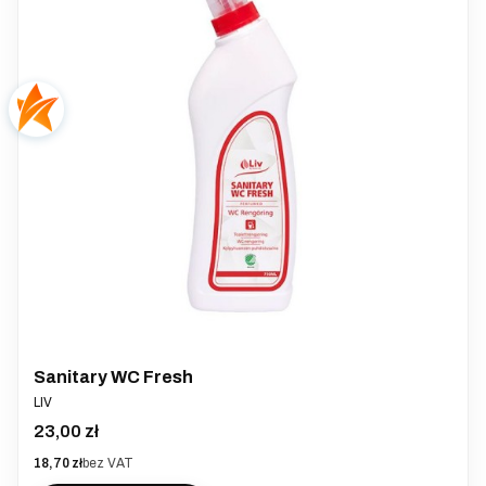
Sanitary WC Fresh
PRODUCENT
LIV
Cena
23,00 zł
Cena
18,70 zł
bez VAT