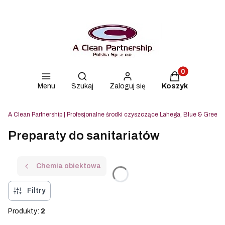
Produkty w kos
Otwórz wyszukiwarkę
Menu
Szukaj
Zaloguj się
Koszyk
A Clean Partnership | Profesjonalne środki czyszczące Lahega, Blue & Green i
Preparaty do sanitariatów
Chemia obiektowa
Filtry
Produkty:
2