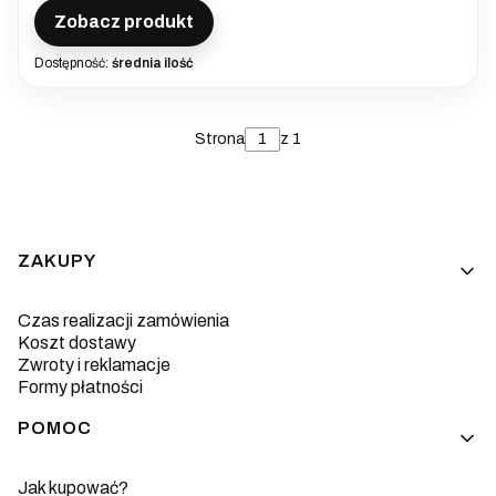
Zobacz produkt
Dostępność:
średnia ilość
Strona
z 1
Linki w stopce
ZAKUPY
Czas realizacji zamówienia
Koszt dostawy
Zwroty i reklamacje
Formy płatności
POMOC
Jak kupować?