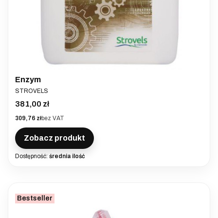
Enzym
PRODUCENT
STROVELS
Cena
381,00 zł
Cena
309,76 zł
bez VAT
Zobacz produkt
Dostępność:
średnia ilość
Bestseller