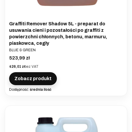
Graffiti Remover Shadow 5L - preparat do
usuwania cieni i pozostałości po graffiti z
powierzchni chłonnych, betonu, marmuru,
piaskowca, cegły
PRODUCENT
BLUE & GREEN
Cena
523,99 zł
Cena
426,01 zł
bez VAT
Zobacz produkt
Dostępność:
średnia ilość