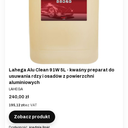
Lahega Alu Clean 91W 5L - kwaśny preparat do
usuwania rdzy i osadów z powierzchni
aluminiowych
PRODUCENT
LAHEGA
Cena
240,00 zł
Cena
195,12 zł
bez VAT
Zobacz produkt
Dostępność:
średnia ilość