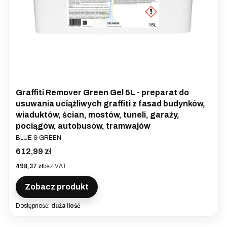
Graffiti Remover Green Gel 5L - preparat do
usuwania uciążliwych graffiti z fasad budynków,
wiaduktów, ścian, mostów, tuneli, garaży,
pociągów, autobusów, tramwajów
PRODUCENT
BLUE & GREEN
Cena
612,99 zł
Cena
498,37 zł
bez VAT
Zobacz produkt
Dostępność:
duża ilość