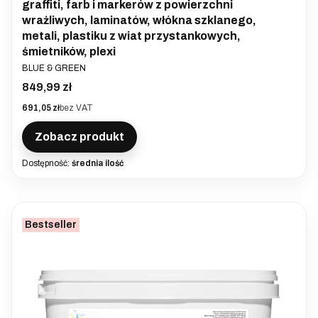
graffiti, farb i markerów z powierzchni
wrażliwych, laminatów, włókna szklanego,
metali, plastiku z wiat przystankowych,
śmietników, plexi
PRODUCENT
BLUE & GREEN
Cena
849,99 zł
Cena
691,05 zł
bez VAT
Zobacz produkt
Dostępność:
średnia ilość
Bestseller