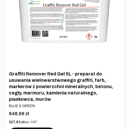
Graffiti Remover Red Gel 5L - preparat do
usuwania wielowarstwowego graffiti, farb,
markerów z powierzchni mineralnych, betonu,
cegły, marmuru, kamienia naturalnego,
piaskowca, murów
PRODUCENT
BLUE & GREEN
Cena
648,99 zł
Cena
527,63 zł
bez VAT