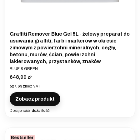
Graffiti Remover Blue Gel 5L - żelowy preparat do
usuwania graffiti, farb i markerów w okresie
zimowym z powierzchni mineralnych, cegły,
betonu, murów, ścian, powierzchni
lakierowanych, przystanków, znaków
PRODUCENT
BLUE & GREEN
Cena
648,99 zł
Cena
527,63 zł
bez VAT
Zobacz produkt
Dostępność:
duża ilość
Bestseller