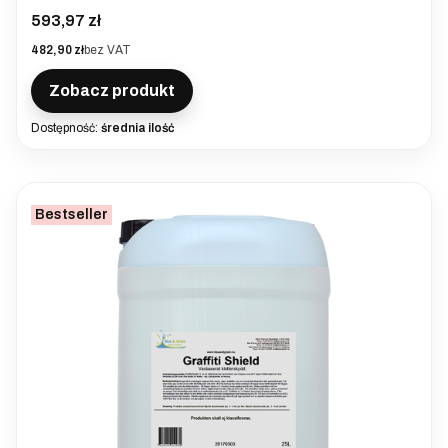
Cena
593,97 zł
Cena
482,90 zł
bez VAT
Zobacz produkt
Dostępność:
średnia ilość
Bestseller