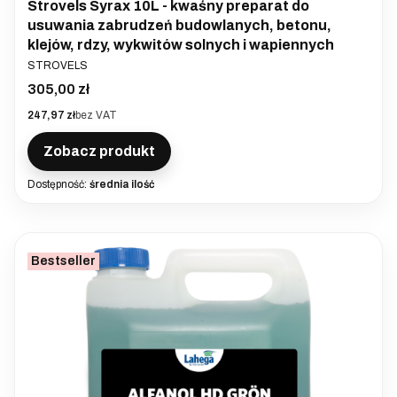
Strovels Syrax 10L - kwaśny preparat do
usuwania zabrudzeń budowlanych, betonu,
klejów, rdzy, wykwitów solnych i wapiennych
PRODUCENT
STROVELS
Cena
305,00 zł
Cena
247,97 zł
bez VAT
Zobacz produkt
Dostępność:
średnia ilość
Bestseller