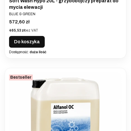
Soft Wash Hypo 20L - grzybobójczy preparat do
mycia elewacji
PRODUCENT
BLUE & GREEN
Cena
572,60 zł
Cena
465,53 zł
bez VAT
Do koszyka
Dostępność:
duża ilość
Bestseller