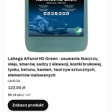
Lahega Alfanol HD Green - usuwanie tłuszczu,
oleju, smarów, sadzy z elewacji, kostki brukowej,
tynku, betonu, kamień, tworzyw sztucznych,
elementów malowanych
PRODUCENT
LAHEGA
Cena
122,00 zł
Cena
99,19 zł
bez VAT
Zobacz produkt