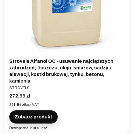
Strovels Alfanol OC - usuwanie najcięższych
zabrudzeń, tłuszczu, oleju, smarów, sadzy z
elewacji, kostki brukowej, tynku, betonu,
kamienia
PRODUCENT
STROVELS
Cena
272,99 zł
Cena
221,94 zł
bez VAT
Zobacz produkt
Dostępność:
duża ilość