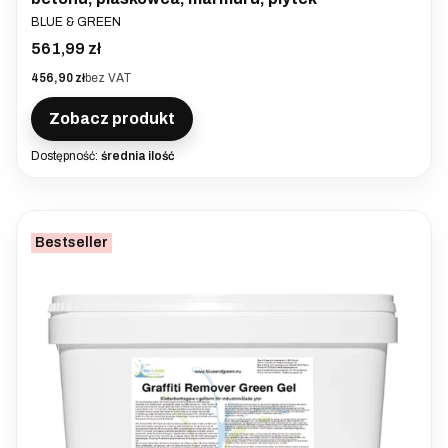
PRODUCENT
BLUE & GREEN
Cena
561,99 zł
Cena
456,90 zł
bez VAT
Zobacz produkt
Dostępność:
średnia ilość
Bestseller