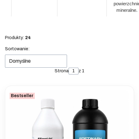
powierzchni
mineralne.
Produkty:
24
Lista produktów
Sortowanie:
Domyślne
Strona
z 1
Bestseller