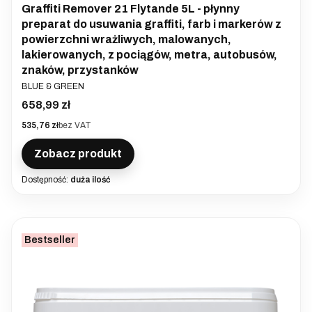
Graffiti Remover 21 Flytande 5L - płynny
preparat do usuwania graffiti, farb i markerów z
powierzchni wrażliwych, malowanych,
lakierowanych, z pociągów, metra, autobusów,
znaków, przystanków
PRODUCENT
BLUE & GREEN
Cena
658,99 zł
Cena
535,76 zł
bez VAT
Zobacz produkt
Dostępność:
duża ilość
Bestseller