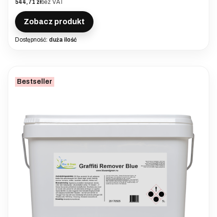
Cena
544,71 zł
bez VAT
Zobacz produkt
Dostępność:
duża ilość
Bestseller