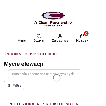
Produkty w kos
Otwórz wyszukiwarkę
Menu
Szukaj
Zaloguj się
Koszyk
Przejdź do:
A Clean Partnership | Profesjonalne środki czyszczące Lahega, Blue & Green i Strovels
Mycie elewacji
Usuwanie zabrudzeń atmosferycznych
3
Filtry
PROFESJONALNE ŚRODKI DO MYCIA