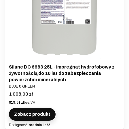
Silane DC 6683 25L - impregnat hydrofobowy z
żywotnością do 10 lat do zabezpieczania
powierzchni mineralnych
PRODUCENT
BLUE & GREEN
Cena
1 008,00 zł
Cena
819,51 zł
bez VAT
Zobacz produkt
Dostępność:
średnia ilość