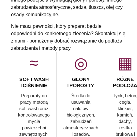
zabrudzenia atmosferyczne, sadza, tłuszcz, olej czy
osady komunikacyjne.
Nie masz pewności, który preparat będzie
odpowiedni do konkretnego zlecenia? Skontaktuj się
z nami - pomożemy dobrać rozwiązanie do podłoża,
zabrudzenia i metody pracy.
≈
◎
▦
SOFT WASH
GLONY
RÓŻNE
I CIŚNIENIE
I POROSTY
PODŁOŻ
Preparaty do
Środki do
Tynk, beton
pracy metodą
usuwania
cegła,
soft wash oraz
nalotów
klinkier,
kontrolowanego
biologicznych,
kamień,
mycia
zabrudzeń
dachy,
powierzchni
atmosferycznych
kostka
zewnętrznych.
i osadów.
brukowa i