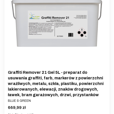
Graffiti Remover 21 Gel 5L - preparat do
usuwania graffiti, farb, markerów z powierzchni
wrażliwych, metalu, szkła, plastiku, powierzchni
lakierowanych, elewacji, znaków drogowych,
ławek, bram garażowych, drzwi, przystanków
PRODUCENT
BLUE & GREEN
Cena
669,99 zł