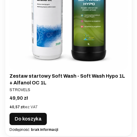
Zestaw startowy Soft Wash - Soft Wash Hypo 1L
+ Alfanol OC 1L
PRODUCENT
STROVELS
Cena
49,90 zł
Cena
40,57 zł
bez VAT
Do koszyka
Dostępność:
brak informacji