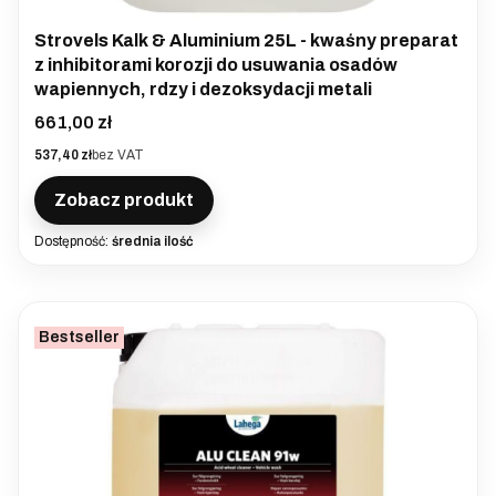
Strovels Kalk & Aluminium 25L - kwaśny preparat
z inhibitorami korozji do usuwania osadów
wapiennych, rdzy i dezoksydacji metali
Cena
661,00 zł
Cena
537,40 zł
bez VAT
Zobacz produkt
Dostępność:
średnia ilość
Bestseller