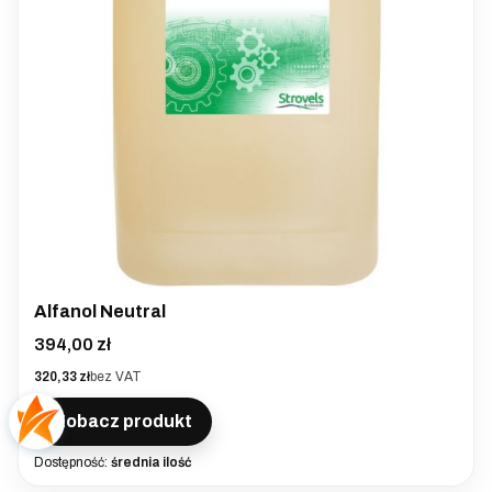
Alfanol Neutral
Cena
394,00 zł
Cena
320,33 zł
bez VAT
Zobacz produkt
Dostępność:
średnia ilość