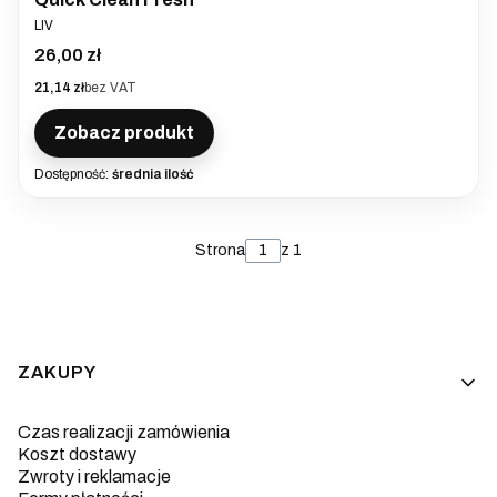
PRODUCENT
LIV
Cena
26,00 zł
Cena
21,14 zł
bez VAT
Zobacz produkt
Dostępność:
średnia ilość
Strona
z 1
Linki w stopce
ZAKUPY
Czas realizacji zamówienia
Koszt dostawy
Zwroty i reklamacje