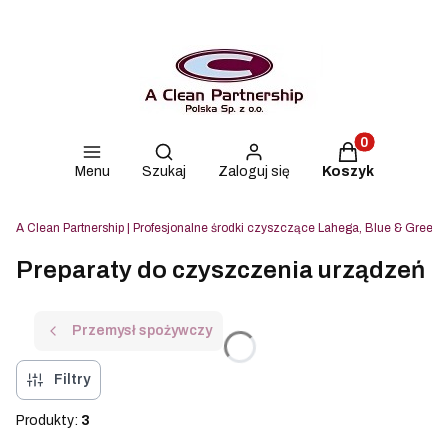
Produkty w kos
Otwórz wyszukiwarkę
Menu
Szukaj
Zaloguj się
Koszyk
A Clean Partnership | Profesjonalne środki czyszczące Lahega, Blue & Green i
Preparaty do czyszczenia urządzeń
Przemysł spożywczy
Filtry
Produkty:
3