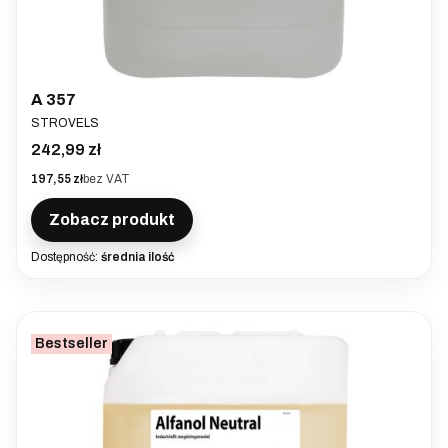
A 357
PRODUCENT
STROVELS
Cena
242,99 zł
Cena
197,55 zł
bez VAT
Zobacz produkt
Dostępność:
średnia ilość
Bestseller