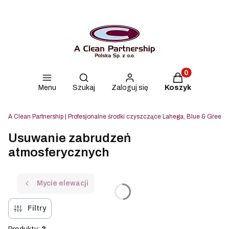
Produkty w kos
Otwórz wyszukiwarkę
Menu
Szukaj
Zaloguj się
Koszyk
A Clean Partnership | Profesjonalne środki czyszczące Lahega, Blue & Green i
Usuwanie zabrudzeń
atmosferycznych
Mycie elewacji
Filtry