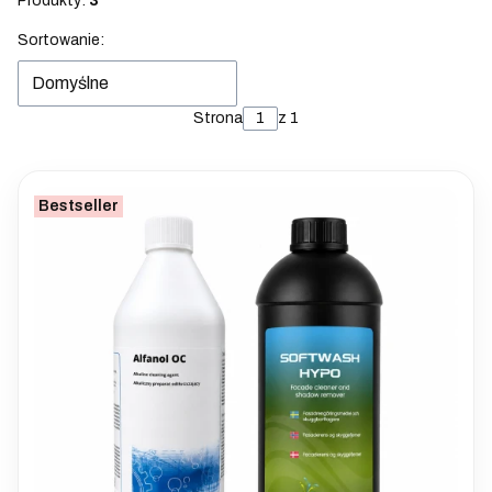
Produkty:
3
Lista produktów
Sortowanie:
Domyślne
Strona
z 1
Bestseller