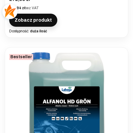
Cena
221,94 zł
bez VAT
Zobacz produkt
Dostępność:
duża ilość
Bestseller