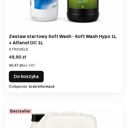
Zestaw startowy Soft Wash - Soft Wash Hypo 1L
+ Alfanol OC 1L
PRODUCENT
STROVELS
Cena
49,90 zł
Cena
40,57 zł
bez VAT
Do koszyka
Dostępność:
brak informacji
Bestseller