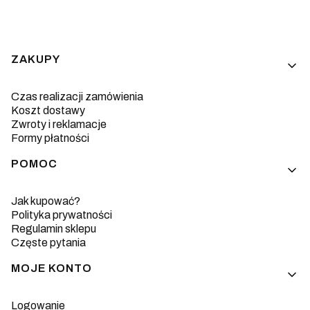
Linki w stopce
ZAKUPY
Czas realizacji zamówienia
Koszt dostawy
Zwroty i reklamacje
Formy płatności
POMOC
Jak kupować?
Polityka prywatności
Regulamin sklepu
Częste pytania
MOJE KONTO
Logowanie