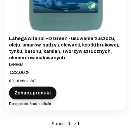
Lahega Alfanol HD Green - usuwanie tłuszczu,
oleju, smarów, sadzy z elewacji, kostki brukowej,
tynku, betonu, kamień, tworzyw sztucznych,
elementów malowanych
PRODUCENT
LAHEGA
Cena
122,00 zł
Cena
99,19 zł
bez VAT
Zobacz produkt
Dostępność:
średnia ilość
Strona
z 1