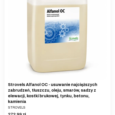
Strovels Alfanol OC - usuwanie najcięższych
zabrudzeń, tłuszczu, oleju, smarów, sadzy z
elewacji, kostki brukowej, tynku, betonu,
kamienia
PRODUCENT
STROVELS
Cena
272,99 zł