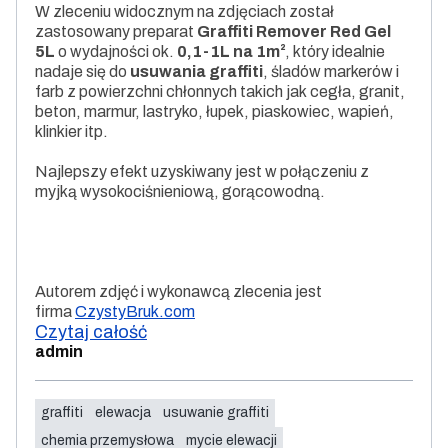
W zleceniu widocznym na zdjęciach został
zastosowany preparat
Graffiti Remover Red Gel
5L
o wydajności ok.
0,1-1L na 1m²
, który idealnie
nadaje się do
usuwania graffiti
, śladów markerów i
farb z powierzchni chłonnych takich jak cegła, granit,
beton, marmur, lastryko, łupek, piaskowiec, wapień,
klinkier itp.
Najlepszy efekt uzyskiwany jest w połączeniu z
myjką wysokociśnieniową, gorącowodną.
Autorem zdjęć i wykonawcą zlecenia jest
firma
CzystyBruk.com
Czytaj całość
admin
graffiti
elewacja
usuwanie graffiti
chemia przemysłowa
mycie elewacji