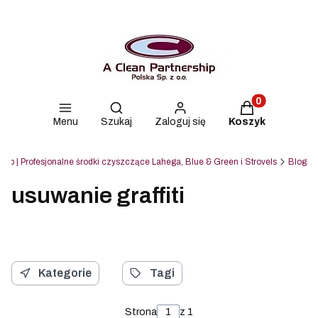
Produkty w kos
Otwórz wyszukiwarkę
Menu
Szukaj
Zaloguj się
Koszyk
ship | Profesjonalne środki czyszczące Lahega, Blue & Green i Strovels
Blog
usuwanie graffiti
Kategorie
Tagi
Strona
z 1