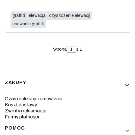
graffiti
elewacja
czyszczenie elewacji
usuwanie graffiti
Strona
z 1
Linki w stopce
ZAKUPY
Czas realizacji zamówienia
Koszt dostawy
Zwroty i reklamacje
Formy płatności
POMOC