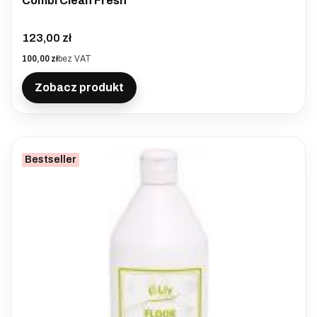
Combi Clean Fresh
Cena
123,00 zł
Cena
100,00 zł
bez VAT
Zobacz produkt
Bestseller