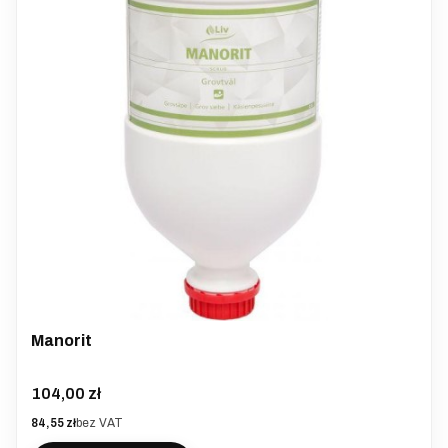
Manorit
Cena
104,00 zł
Cena
84,55 zł
bez VAT