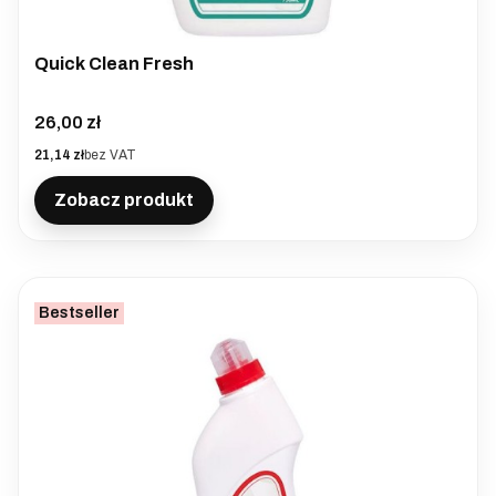
Quick Clean Fresh
Cena
26,00 zł
Cena
21,14 zł
bez VAT
Zobacz produkt
Bestseller