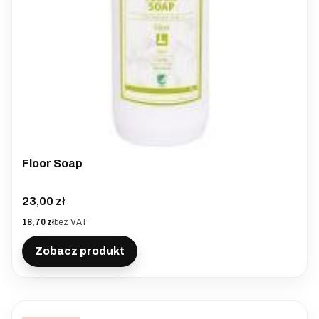
Floor Soap
Cena
23,00 zł
Cena
18,70 zł
bez VAT
Zobacz produkt