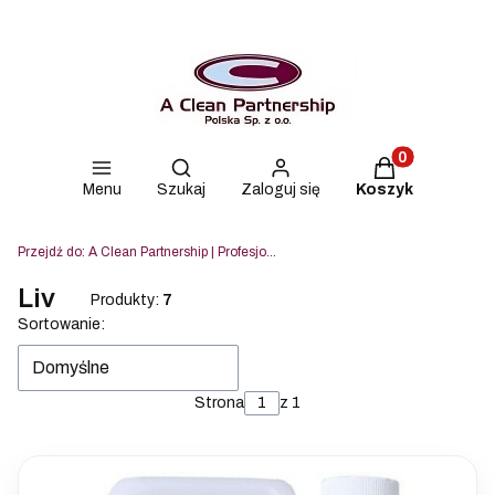
Produkty w kos
Otwórz wyszukiwarkę
Menu
Szukaj
Zaloguj się
Koszyk
Przejdź do:
A Clean Partnership | Profesjonalne środki czyszczące Lahega, Blue & Green i Strovels
Liv
Produkty:
7
Lista produktów
Sortowanie:
Domyślne
Strona
z 1