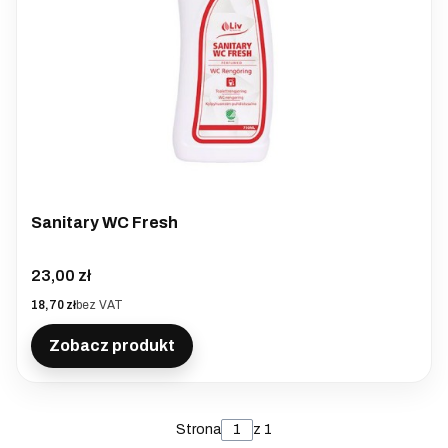
Sanitary WC Fresh
Cena
23,00 zł
Cena
18,70 zł
bez VAT
Zobacz produkt
Strona
z 1