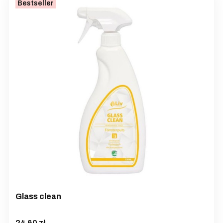
Bestseller
Glass clean
Cena
24,60 zł