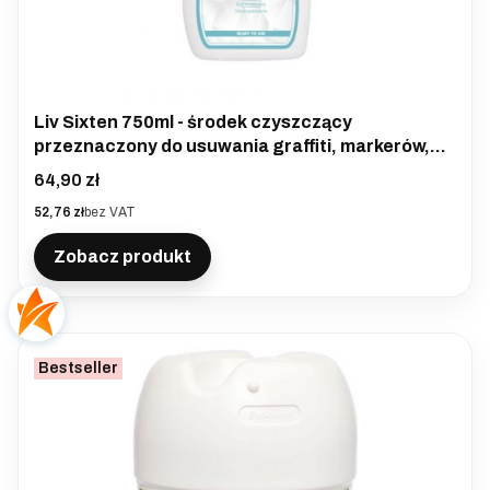
Liv Sixten 750ml - środek czyszczący
przeznaczony do usuwania graffiti, markerów,
plam z wina, kawy i innych trudnych zabrudzeń z
Cena
64,90 zł
powierzchni wrażliwych
Cena
52,76 zł
bez VAT
Zobacz produkt
Bestseller