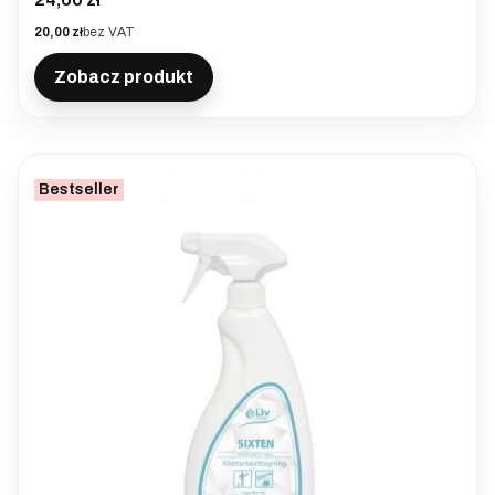
Cena
20,00 zł
bez VAT
Zobacz produkt
Bestseller