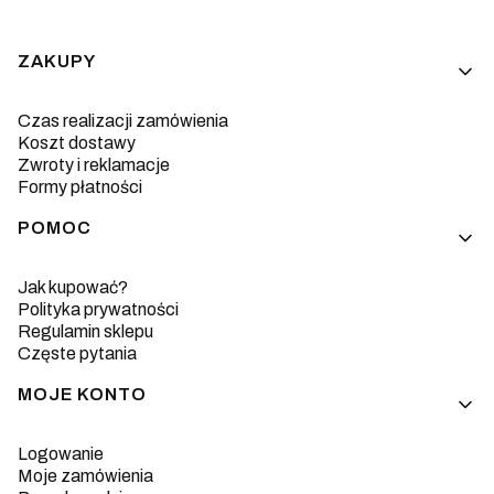
Linki w stopce
ZAKUPY
Czas realizacji zamówienia
Koszt dostawy
Zwroty i reklamacje
Formy płatności
POMOC
Jak kupować?
Polityka prywatności
Regulamin sklepu
Częste pytania
MOJE KONTO
Logowanie
Moje zamówienia