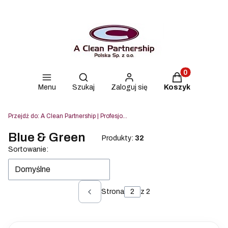
Produkty w kos
Otwórz wyszukiwarkę
Menu
Szukaj
Zaloguj się
Koszyk
Przejdź do:
A Clean Partnership | Profesjonalne środki czyszczące Lahega, Blue & Green i Strovels
Blue & Green
Produkty:
32
Lista produktów
Sortowanie:
Domyślne
Strona
z 2
Poprzednie produkty