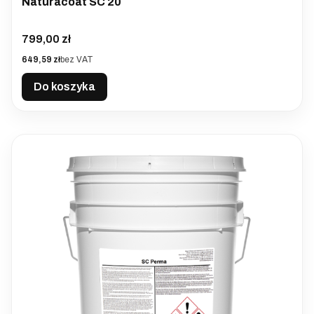
Naturacoat SC 20
Cena
799,00 zł
Cena
649,59 zł
bez VAT
Do koszyka