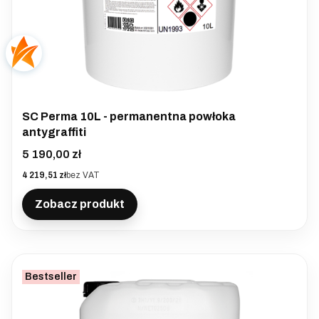
SC Perma 10L - permanentna powłoka
antygraffiti
Cena
5 190,00 zł
Cena
4 219,51 zł
bez VAT
Zobacz produkt
Bestseller