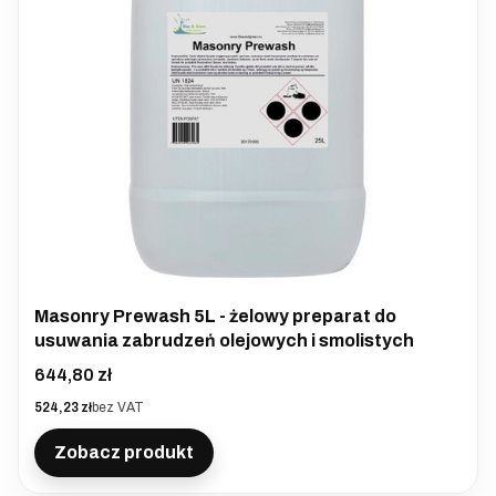
Masonry Prewash 5L - żelowy preparat do
usuwania zabrudzeń olejowych i smolistych
Cena
644,80 zł
Cena
524,23 zł
bez VAT
Zobacz produkt