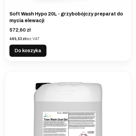
Soft Wash Hypo 20L - grzybobójczy preparat do
mycia elewacji
Cena
572,60 zł
Cena
465,53 zł
bez VAT
Do koszyka