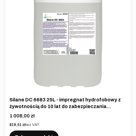
Silane DC 6683 25L - impregnat hydrofobowy z
żywotnością do 10 lat do zabezpieczania
powierzchni mineralnych
Cena
1 008,00 zł
Cena
819,51 zł
bez VAT