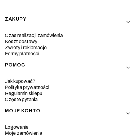
Linki w stopce
ZAKUPY
Czas realizacji zamówienia
Koszt dostawy
Zwroty i reklamacje
Formy płatności
POMOC
Jak kupować?
Polityka prywatności
Regulamin sklepu
Częste pytania
MOJE KONTO
Logowanie
Moje zamówienia