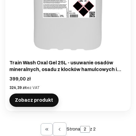
Train Wash Oxal Gel 25L - usuwanie osadów
mineralnych, osadu z klocków hamulcowych i
ciężkich zabrudzeń z pociągów, tramwajów,
Cena
399,00 zł
autobusów
Cena
324,39 zł
bez VAT
Zobacz produkt
Strona
z 2
Wróć do pierwszej strony z produktami