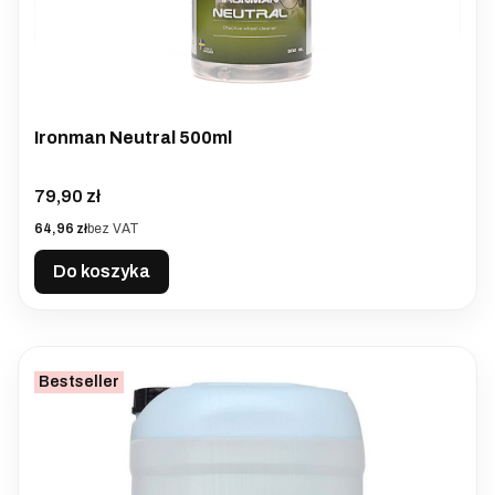
Ironman Neutral 500ml
Cena
79,90 zł
Cena
64,96 zł
bez VAT
Do koszyka
Bestseller