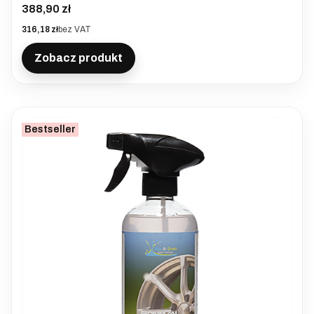
Cena
388,90 zł
Cena
316,18 zł
bez VAT
Zobacz produkt
Bestseller