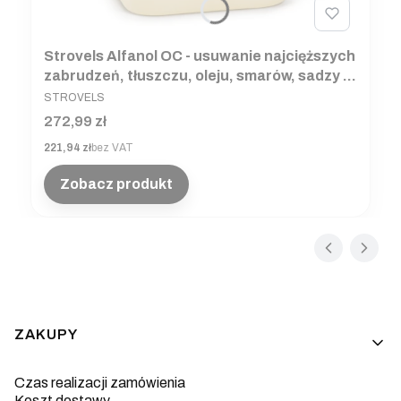
Strovels Alfanol OC - usuwanie najcięższych
zabrudzeń, tłuszczu, oleju, smarów, sadzy z
PRODUCENT
elewacji, kostki brukowej, tynku, betonu,
STROVELS
kamienia
Cena
272,99 zł
Cena
221,94 zł
bez VAT
Zobacz produkt
Linki w stopce
ZAKUPY
Czas realizacji zamówienia
Koszt dostawy