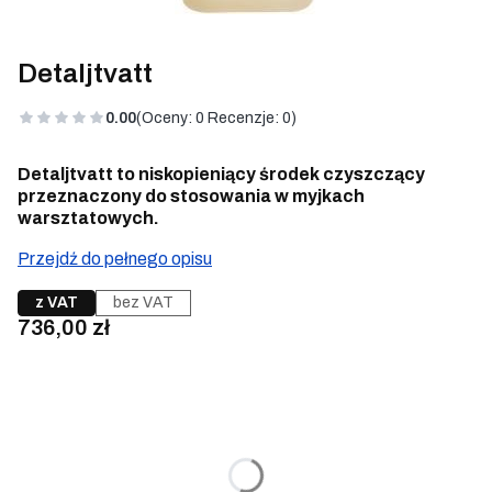
Detaljtvatt
0.00
(Oceny: 0 Recenzje: 0)
Detaljtvatt to niskopieniący środek czyszczący
przeznaczony do stosowania w myjkach
warsztatowych.
Przejdź do pełnego opisu
z VAT
bez VAT
Cena
736,00 zł
Wybierz wariant produktu:
Poszczególne warianty mogą różnić się ceną