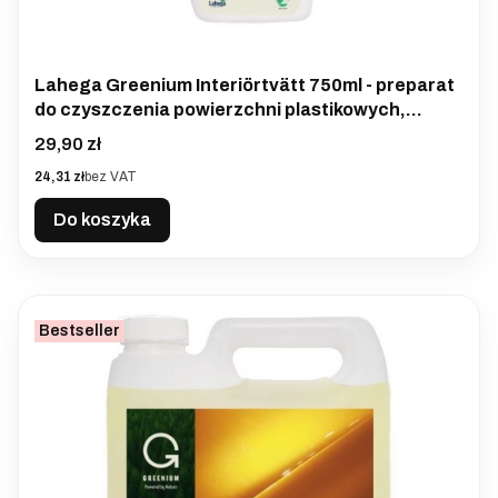
Lahega Greenium Interiörtvätt 750ml - preparat
do czyszczenia powierzchni plastikowych,
tekstylnych, gumowych
Cena
29,90 zł
Cena
24,31 zł
bez VAT
Do koszyka
Bestseller