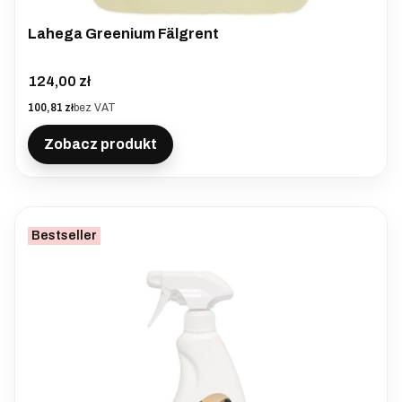
Lahega Greenium Fälgrent
Cena
124,00 zł
Cena
100,81 zł
bez VAT
Zobacz produkt
Bestseller