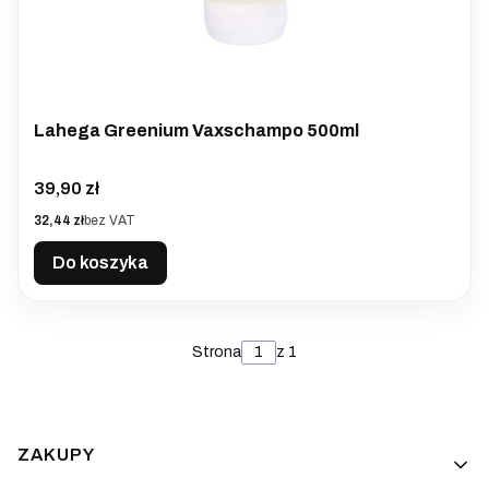
Lahega Greenium Vaxschampo 500ml
Cena
39,90 zł
Cena
32,44 zł
bez VAT
Do koszyka
Strona
z 1
Linki w stopce
ZAKUPY