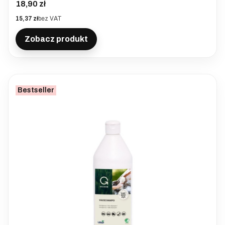
Cena
18,90 zł
Cena
15,37 zł
bez VAT
Zobacz produkt
Bestseller