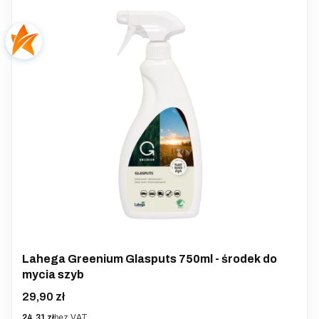
Lahega Greenium Glasputs 750ml - środek do
mycia szyb
Cena
29,90 zł
Cena
24,31 zł
bez VAT