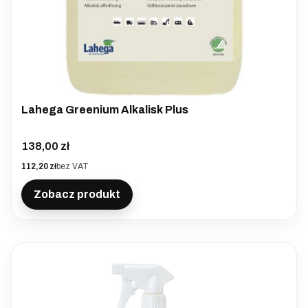
Lahega Greenium Alkalisk Plus
Cena
138,00 zł
Cena
112,20 zł
bez VAT
Zobacz produkt