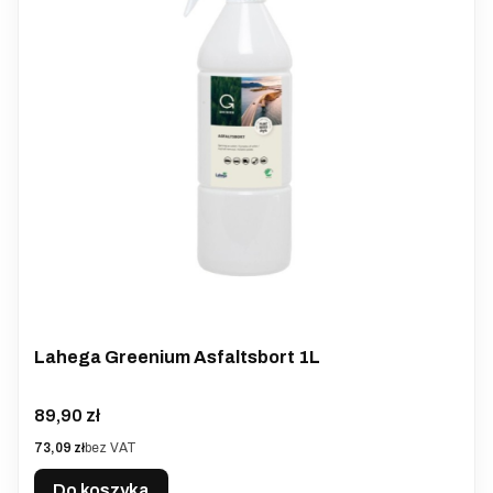
Lahega Greenium Asfaltsbort 1L
Cena
89,90 zł
Cena
73,09 zł
bez VAT
Do koszyka