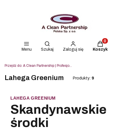
Produkty w kos
Otwórz wyszukiwarkę
Menu
Szukaj
Zaloguj się
Koszyk
Przejdź do:
A Clean Partnership | Profesjonalne środki czyszczące Lahega, Blue & Green i Strovels
Lahega Greenium
Produkty:
9
LAHEGA GREENIUM
Skandynawskie
środki