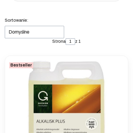
Lista produktów
Sortowanie:
Domyślne
Strona
z 1
Bestseller