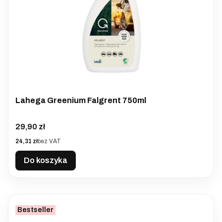
Lahega Greenium Falgrent 750ml
Cena
29,90 zł
Cena
24,31 zł
bez VAT
Do koszyka
Bestseller