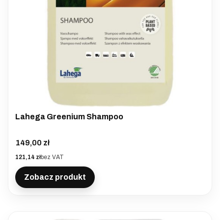
Lahega Greenium Shampoo
Cena
149,00 zł
Cena
121,14 zł
bez VAT
Zobacz produkt