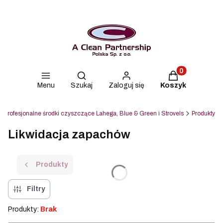
Produkty w kos
Otwórz wyszukiwarkę
Menu
Szukaj
Zaloguj się
Koszyk
 | Profesjonalne środki czyszczące Lahega, Blue & Green i Strovels
Produkty
Likwidacja zapachów
Produkty
Filtry
Produkty:
Brak