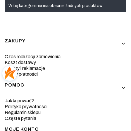
Lista produktów
W tej kategorii nie ma obecnie żadnych produktów
Linki w stopce
ZAKUPY
Czas realizacji zamówienia
Koszt dostawy
Zwroty i reklamacje
Formy płatności
POMOC
Jak kupować?
Polityka prywatności
Regulamin sklepu
Częste pytania
MOJE KONTO